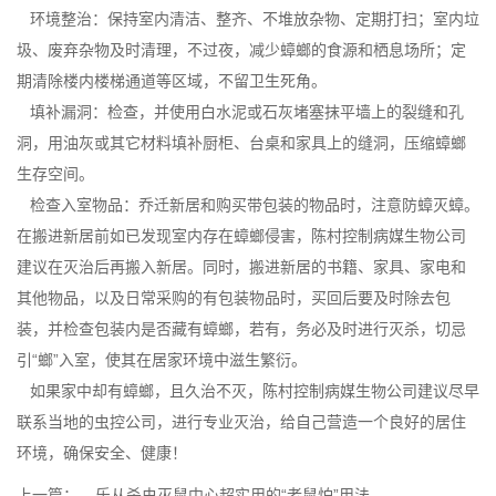
环境整治：保持室内清洁、整齐、不堆放杂物、定期打扫；室内垃
圾、废弃杂物及时清理，不过夜，减少蟑螂的食源和栖息场所；定
期清除楼内楼梯通道等区域，不留卫生死角。
填补漏洞：检查，并使用白水泥或石灰堵塞抹平墙上的裂缝和孔
洞，用油灰或其它材料填补厨柜、台桌和家具上的缝洞，压缩
蟑螂
生存
空间。
检查入室物品：乔迁新居和购买带包装的物品时，注意防蟑灭蟑。
在搬进新居前如已发现室内存在蟑螂侵害，陈村控制病媒生物公司
建议在灭治后再搬入新居。同时，搬进新居的书籍、家具、家电和
其他物品，以及日常采购的有包装物品时，买回后要及时除去包
装，并检查包装内是否藏有蟑螂，若有，务必及时
进行灭杀
，切忌
引“螂”入室，使其在居家环境中滋生繁衍。
如果家中却有蟑螂，且久治不灭，陈村控制病媒生物公司建议尽早
联系当地的
虫控公司
，进行专业灭治，给自己营造一个良好的居住
环境，确保安全、健康！
上一篇：
乐从杀虫灭鼠中心超实用的“老鼠怕”用法