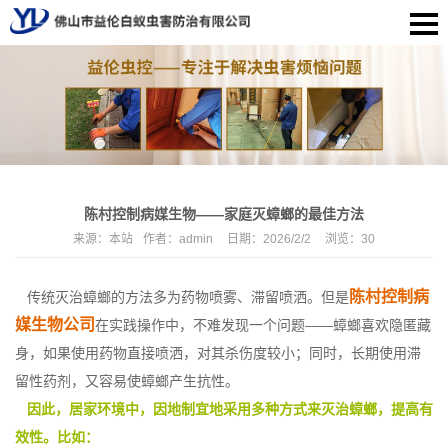
陈村控制病媒生物——家庭灭蟑螂的最佳方法
来源：
本站
作者：
admin
日期：
2026/2/2
浏览：
30
陈村控制病
传统灭治蟑螂的方法多为药物喷雾、滞留喷洒。但是
媒生物公司
在实践操作中，不难发现一个问题——蟑螂喜欢隐匿藏
身，如果使用药物直接喷洒，对其杀伤度较小；同时，长期使用滞
留性药剂，又容易使蟑螂产生抗性。
因此，居家环境中，因地制宜地采用多种方式来灭治蟑螂，提高有
效性。比如：