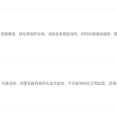
，清理楼道、绿化带堆积杂物，消除鼠类栖息场所。同时封堵墙体缝隙、
、沟渠洼地、闲置容器极易积水滋生蚊虫，不仅影响村民日常起居，还易