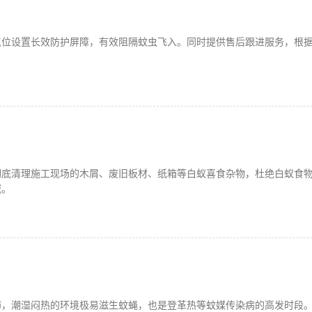
点位设置长效防护屏障，有效阻隔蚊虫飞入。同时提供售后跟进服务，根
彻底清理施工现场的木屑、废旧板材、纸箱等白蚁喜食杂物，杜绝白蚁食
域。
沛，潮湿闷热的环境极易滋生蚊蝇，也是登革热等蚊媒传染病的高发时段