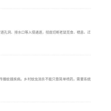
管道孔洞、排水口等入侵通道，彻底切断老鼠觅食、栖息、迁
传播蚊媒疾病。乡村蚊虫消杀不能只靠简单喷药，需要系统