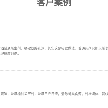
客户案例
喷洒普通杀虫剂、捅破蚁路孔洞，其实这是错误做法。普通药剂只能灭杀
治理难度翻倍。
虫繁殖；垃圾桶加盖密封，垃圾日产日清，清除蝇类食源；封堵墙体、管