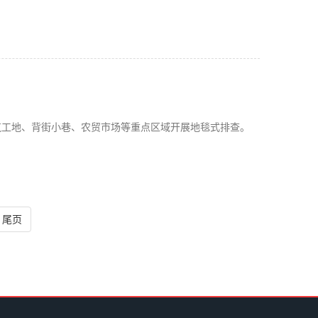
筑工地、背街小巷、农贸市场等重点区域开展地毯式排查。
尾页