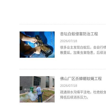
杏坛白蚁侵害防治工程
2026/07/18
很多业主发现白蚁后，会自行
散蔓延，加重虫害隐患，后续
佛山厂区杀蟑螂蚊蝇工程
2026/07/18
疏通排水沟填平洼地，杜绝蚊
降低后续消杀压力。