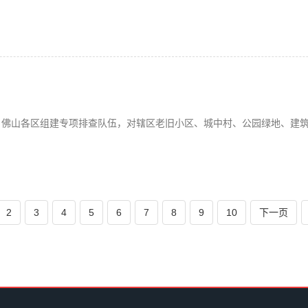
。
。佛山各区组建专项排查队伍，对辖区老旧小区、城中村、公园绿地、建
2
3
4
5
6
7
8
9
10
下一页