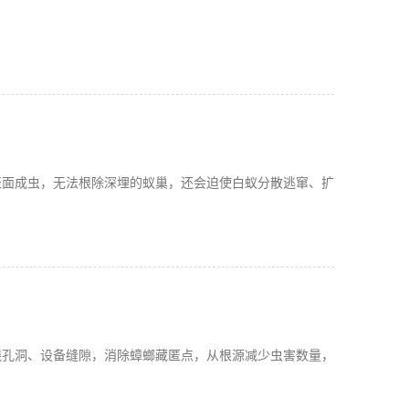
表面成虫，无法根除深埋的蚁巢，还会迫使白蚁分散逃窜、扩
线孔洞、设备缝隙，消除蟑螂藏匿点，从根源减少虫害数量，