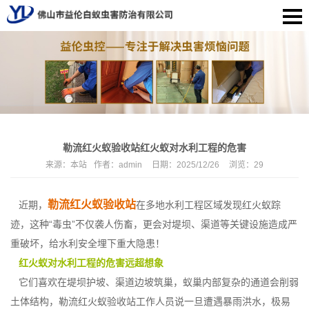
勒流红火蚁验收站红火蚁对水利工程的危害
来源：
本站
作者：
admin
日期：
2025/12/26
浏览：
29
勒流红火蚁验收站
近期，
在多地水利工程区域发现红火蚁踪
迹，这种“毒虫”不仅袭人伤畜，更会对堤坝、渠道等关键设施造成严
重破坏，给水利安全埋下重大隐患！
红火蚁对水利工程的危害远超想象
它们喜欢在堤坝护坡、渠道边坡筑巢，蚁巢内部复杂的通道会削弱
土体结构，勒流红火蚁验收站工作人员说一旦遭遇暴雨洪水，极易