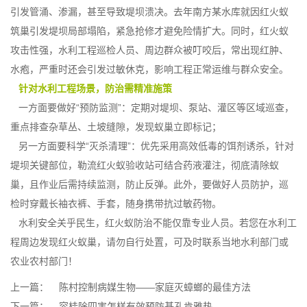
引发管涌、渗漏，甚至导致堤坝溃决。去年南方某水库就因
红火蚁
筑巢引发堤坝局部塌陷，紧急抢修才避免险情扩大。同时，红火蚁
攻击性强，水利工程巡检人员、周边群众被叮咬后，常出现红肿、
水疱，严重时还会引发过敏休克，影响工程正常运维与群众安全。
针对水利工程场景，防治需精准施策
一方面要做好“预防监测”：定期对堤坝、泵站、灌区等区域巡查，
重点排查杂草丛、土坡缝隙，发现蚁巢立即标记；
另一方面要科学“灭杀清理”：优先采用高效低毒的饵剂诱杀，针对
堤坝关键部位，勒流红火蚁验收站可结合
药液灌注
，彻底清除蚁
巢，且作业后需持续监测，防止反弹。此外，要做好人员防护，巡
检时穿戴长袖衣裤、手套，随身携带抗过敏药物。
水利安全关乎民生，红火蚁防治不能仅靠专业人员。若您在水利工
程周边发现红火蚁巢，请勿自行处置，可及时联系当地水利部门或
农业农村部门！
上一篇：
陈村控制病媒生物——家庭灭蟑螂的最佳方法
下一篇：
容桂除四害怎样有效预防基孔肯雅热