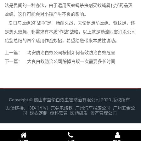
法
是民间的一种办法，由于运用灭蚊蝇杀虫剂灭蚊蝇属化学药品灭
蚊蝇，这样可能会对小孩产生不良的影响。
夏日与蚊蝇的“战争”是一场耐久战，无论是想防蚊蝇、驱蚊蝇，还
是想灭蚊蝇，都需求有本质“作战”战略，以上就是勒流四害消杀公司
给您总结的四个适用作战妙招，希望给您带来本质性协助。
上一篇：
均安防治白蚁公司桉树如何有效防治白蚁危害
下一篇：
大良白蚁防治公司除掉白蚁一次需要多长时间
Copyright © 佛山市益伦白蚁虫害防治有限公司 2020 版权所有
友情链接：
3D打印机
东莞电烙铁
广州汽车报废公司
广州五金公
司
球衣定制
塑料软管
医药研发
资产管理公司