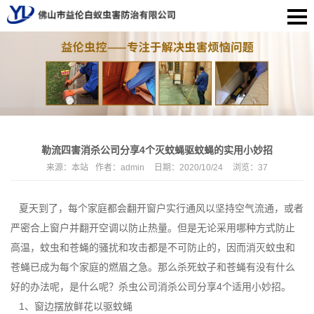
勒流四害消杀公司分享4个灭蚊蝇驱蚊蝇的实用小妙招
来源：
本站
作者：
admin
日期：
2020/10/24
浏览：
37
夏天到了，每个家庭都会翻开窗户实行通风以坚持空气流通，或者
严密合上窗户并翻开空调以防止热量。但是无论采用哪种方式防止
高温，蚊虫和苍蝇的骚扰和攻击都是不可防止的，因而消灭蚊虫和
苍蝇已成为每个家庭的燃眉之急。那么杀死蚊子和苍蝇有没有什么
好的办法呢，是什么呢？杀虫公司消杀公司分享4个适用小妙招。
1、窗边摆放鲜花以
驱蚊蝇