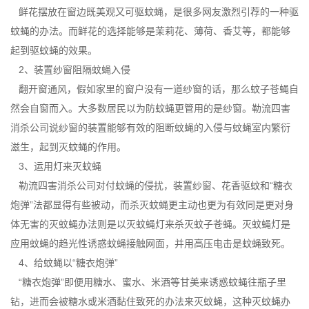
鲜花摆放在窗边既美观又可驱蚊蝇，是很多网友激烈引荐的一种驱
蚊蝇的办法。而鲜花的选择能够是茉莉花、薄荷、香艾等，都能够
起到驱蚊蝇的效果。
2、装置纱窗阻隔蚊蝇入侵
翻开窗通风，假如家里的窗户没有一道纱窗的话，那么蚊子苍蝇自
然会自窗而入。大多数居民以为防蚊蝇更管用的是纱窗。
勒流四害
消杀公司
说纱窗的装置能够有效的阻断蚊蝇的入侵与蚊蝇室内繁衍
滋生，起到灭蚊蝇的作用。
3、运用灯来灭蚊蝇
勒流四害消杀
公司对付蚊蝇的侵扰，装置纱窗、花香驱蚊和“糖衣
炮弹”法都显得有些被动，而杀灭蚊蝇更主动也更为有效同是更对身
体无害的灭蚊蝇办法则是以灭蚊蝇灯来杀灭蚊子苍蝇。灭蚊蝇灯是
应用蚊蝇的
趋光性诱惑
蚊蝇接触网面，并用高压电击是蚊蝇致死。
4、给蚊蝇以“糖衣炮弹”
“糖衣炮弹”即便用糖水、蜜水、米酒等甘美来诱惑蚊蝇往瓶子里
钻，进而会被糖水或米酒黏住致死的办法来灭蚊蝇，这种
灭蚊蝇办