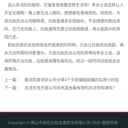
这么多活的白蚁呀，在我家里我要怎样生活呀？李女士说这样让人
手足无措啊！晚上都无法入眠的，想想都毛骨悚然的。别担忧，大
良白蚁防治公司解释道，白蚁普通多在隐秘处，不会随便的跑出来
的，在行走的路上，白蚁通常先建立好蚁路隧道，再从蚁路中的来
回行走。
假如刻意的去放射
除虫剂
或者别的药物，只会让白蚁改动道路，再
去灭治所需时间更漫长。大良白蚁防治公司的师傅向李女士说，运
用药物灭治白蚁，白蚁感染
慢性毒药
后。经过一段时间白蚁就会全
巢根治。
上一篇：
勒流四害消杀公司分享4个灭蚊蝇驱蚊蝇的实用小妙招
下一篇：
北滘杀虫灭鼠公司杀死臭虫最有效的办法你知道吗？
Copyright © 佛山市益伦白蚁虫害防治有限公司 2020 版权所有