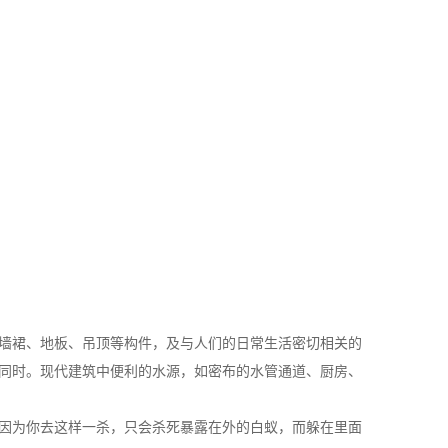
墙裙、地板、吊顶等构件，及与人们的日常生活密切相关的
同时。现代建筑中便利的水源，如密布的水管通道、厨房、
因为你去这样一杀，只会杀死暴露在外的白蚁，而躲在里面