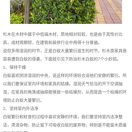
杉木在木材中属于中低端木材，质地相对较软，也是由于其性价比
高，成材周期短，在建筑和装修行业中用得十分普遍。
说但多雨湿润的时节，正是白蚁大量繁衍滋生的时节，杉木类家具很
容易遭到白蚁的侵袭，下面就引见下防治杉木白蚁的7个小妙招。
1、保持干燥
白蚁喜欢阴凉湿润的中央，说这样的环境较合适他们安静的繁衍。所
以我们要保证室内环境和家具的枯燥。湿润天气恰当的开下空调抽
湿，在家具的角落或抽屉能够放一些枯燥剂，从而营造一个枯燥的环
境防止白蚁大量繁衍。
2、坚持室内外洁净
白蚁繁衍和蛀食的过程中喜欢安静的环境，我们要坚持室内洁净整
洁，肃清杂物，防止留下可吸收白蚁的废弃物，特别是不能留木质废