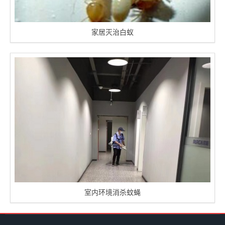
家居灭治白蚁
室内环境消杀蚊蝇