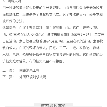
7、饵料灭治
用一种能够抑止昆虫脱皮的生长调理剂。白蚁食用后会由于无法脱皮
而招致死亡，最终是整个白蚁族群沦亡。这个办法是目前，较基本和
较环保的办法。
温馨提示：白蚁主要是两种：家白蚁和散白蚁。它们主要经过“爬、
飞、带”三种途径入侵居民家。说散白蚁暴虐期通常在3－5月，主要在
白昼活动。家白蚁暴虐期普通从5月至9月，主要在夜间活动，危害比
散白蚁大。白蚁的毁坏力宏大，民宅、工厂、古迹、农作物、森林、
水坝、电缆、船舶等等都是白蚁家族啃食破坏的对象。它们形成的经
济损失难以估量，有的损失以至不可挽回。
上一页：
四害消杀工程
下一页：
外围环境消杀蚊蝇
您可能也喜欢