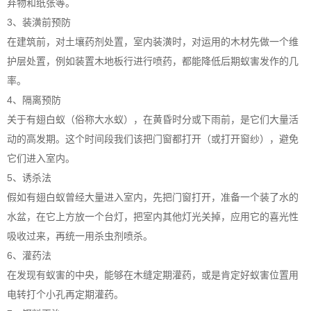
弃物和纸张等。
3、装潢前预防
在建筑前，对土壤药剂处置，室内装潢时，对运用的木材先做一个维
护层处置，例如装置木地板行进行喷药，都能降低后期蚁害发作的几
率。
4、隔离预防
关于有翅白蚁（俗称大水蚁），在黄昏时分或下雨前，是它们大量活
动的高发期。这个时间段我们该把门窗都打开（或打开窗纱），避免
它们进入室内。
5、诱杀法
假如有翅白蚁曾经大量进入室内，先把门窗打开，准备一个装了水的
水盆，在它上方放一个台灯，把室内其他灯光关掉，应用它的喜光性
吸收过来，再统一用杀虫剂喷杀。
6、灌药法
在发现有蚁害的中央，能够在木缝定期灌药，或是肯定好蚁害位置用
电转打个小孔再定期灌药。