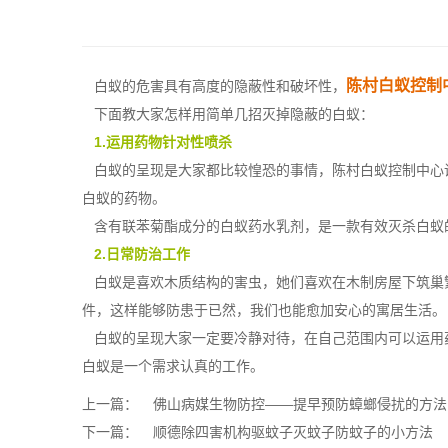
陈村白蚁控制
白蚁的危害具有高度的隐蔽性和破坏性，
下面教大家怎样用简单几招灭掉隐蔽的白蚁：
1.运用药物针对性喷杀
白蚁的呈现是大家都比较惶恐的事情，陈村白蚁控制中心
白蚁的药物。
含有联苯菊酯成分的白蚁药水乳剂，是一款有效灭杀白蚁
2.日常防治工作
白蚁是喜欢木质结构的害虫，她们喜欢在
木制房屋下
筑巢
件，这样能够防患于已然，我们也能愈加安心的寓居生活。
白蚁的呈现大家一定要冷静对待，在自己范围内可以运用
白蚁是一个需求认真的工作。
上一篇：
佛山病媒生物防控——提早预防蟑螂侵扰的方法
下一篇：
顺德除四害机构驱蚊子灭蚊子防蚊子的小方法