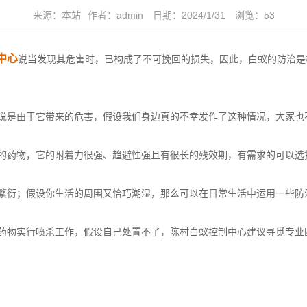
来源：
本站
作者：
admin
日期：
2024/1/31
浏览：
53
中心
说当发现其危害时，已构成了不可挽回的损失，因此，白蚁的防治是
说是由于它
带来的危害
，假设我们身边真的不幸发作了这种情况，大家也
的药物，它的附着力很强、趋避性强且有很长的
残效期
，有需求的可以选
繁衍；假设你生活的周围又恰巧潮湿，那么可以在日常生活中运用一些防
药物实行喷杀工作，假设自己处置不了，陈村白蚁控制中心建议寻觅专业