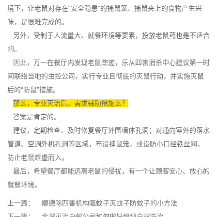
境下，让老鼠对存在“安全隐患”的捕鼠笼、捕鼠夹上的食物产生兴
味，是很难完成的。
另外，受制于人流量大、就餐环境等要素，投放老鼠药也是不适合
的。
因此，万一在餐厅内发现老鼠踪迹，乐从四害消杀中心建议第一时
间联络当地的虫控公司，实行专业且彻底的灭鼠行动，并实施灭鼠
后的“防鼠”措施。
那么，专业灭治后，需求辅助措施么？
答案是肯定的。
建议，定期检查、及时修复餐厅外围墙体孔洞；对通向室外的落水
管道、空调外机孔洞等区域，布设捕鼠笼，或设防小口径铁丝网，
防止老鼠趁虚而入。
最后，希望餐厅都能远离老鼠的侵扰，有一个让顾客安心、放心的
就餐环境。
上一篇：
顺德除四害机构驱蚊子灭蚊子防蚊子的小方法
下一篇：
北滘灭治白蚁公司如何做好堤坝白蚁防治