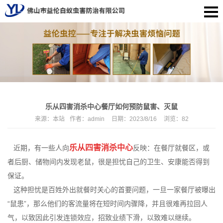
乐从四害消杀中心餐厅如何预防鼠害、灭鼠
来源：
本站
作者：
admin
日期：
2023/8/16
浏览：
82
乐从四害消杀中心
近期，有一些人向
反映：在餐厅就餐区，或
者后厨、储物间内发现老鼠，很是担忧自己的卫生、安康能否得到
保证。
这种担忧是百姓外出就餐时关心的首要问题，一旦一家餐厅被曝出
“鼠患”，那么他们的客流量将在短时间内骤降，并且很难再拉回人
气，以致因此引发连锁效应，招致业绩下滑，以致难以继续。