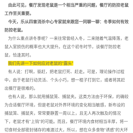
由此可见，餐厅发现老鼠是一个相当严重的问题，餐厅的防控老鼠
工作至关重要。
今天，乐从四害消杀中心专家就来跟您一同聊一聊：冬季如何有效
防控老鼠。
为什么重点讲冬季呢？一来往常曾经入冬，二来随着气温降落，老
鼠入室损伤的概率也大大提升。在这个初冬时节，谈餐厅
防控老
鼠
，恰逢其时。
我们先讲一下如何应对老鼠的“露头”
有人说：打啊，驱赶，把老鼠打死、赶走。可是，理论操作过程
中，由于老鼠行动灵活、个头小巧，想一棍子打到它，或者将其赶
出餐厅是很难的。
也有人说，那么就用捕鼠笼、
捕鼠夹
。这类方法由于环保，的确较
为合适餐厅环境，但是老鼠对外界环境的变化相当敏感，新布设的
捕鼠笼、捕鼠夹，常常要静置一周以上，且无人再次触及的情况
下，老鼠才有“上钩”的可能。而且，餐厅环境内食材相当丰厚，将一
切食材全部密封储存的难渡过大，所以，想在众多食物“诱惑”的大环