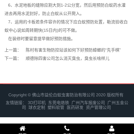
6、水泥地板的缝隙应割大到1-2公分宽，然后用预防白蚁药水灌
进去再用水泥封好，防止白蚁从公开爬入。
7、运用的卡板若条件容许的情况下应白蚁预防处置，勒流验收白
蚁中心说如周转期快(15日内)的可不做。
在装修时要留意提早做好预防措施。
上一篇：
陈村有害生物防控站该如何下好预防蟑螂的“先手棋”
下一篇：
顺德除四害公司怎么消灭臭虫，臭虫长啥样儿
Copyright © 佛山市益伦白蚁虫害防治有限公司 2020 版权所有
友情链接：
3D打印机
东莞电烙铁
广州汽车报废公司
广州五金公
司
球衣定制
塑料软管
医药研发
资产管理公司