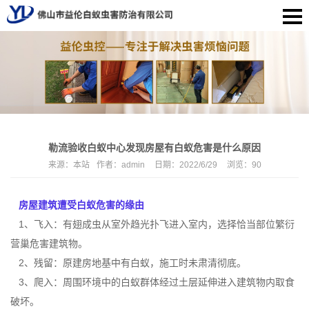
勒流验收白蚁中心发现房屋有白蚁危害是什么原因
来源：
本站
作者：
admin
日期：
2022/6/29
浏览：
90
房屋建筑遭受白蚁危害的缘由
1、飞入：有翅成虫从室外趋光扑飞进入室内，选择恰当部位繁衍
营巢危害建筑物。
2、残留：原建房地基中有白蚁，施工时未肃清彻底。
3、爬入：周围环境中的白蚁群体经过土层延伸进入建筑物内取食
破坏。