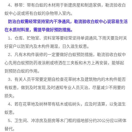
4、移带：带有白蚁的木材用于新建房屋和制造家俱，
勒流验收白
蚁中心
说或将有白蚁的杂物带入室内。
防治白蚁需经常坚持室内干净通风，勒流验收白蚁中心说容易生活
在木质材料里，需提早做好预防措施。
1、仓库、贮物室、资料室等要经常坚持单调通风,下雨天要及时关
好窗户以防室内及木构件潮湿，日久滋生蚁患。
2、凡有木构件装修的一定要做好白蚁预防措施，勒流验收白蚁中
心先用白蚁预防药液涂刷或喷洒在三夹板和木方上再安装，能够起
到
预防白蚁
的作用。
3、有关人员平常要定期自检查花草树木及建筑物内的木构件能否
有蚁患，做到及时发现,及时通知专业人员灭治，尽量减少不用要的
损失。
4、若在花草地及树林带有枯木或枯树头，应及时清算，以免滋生
蚁患。
5、卫生间、冲凉房及厨房等
木门框
的插地部分约20公分应以砖体
替代。