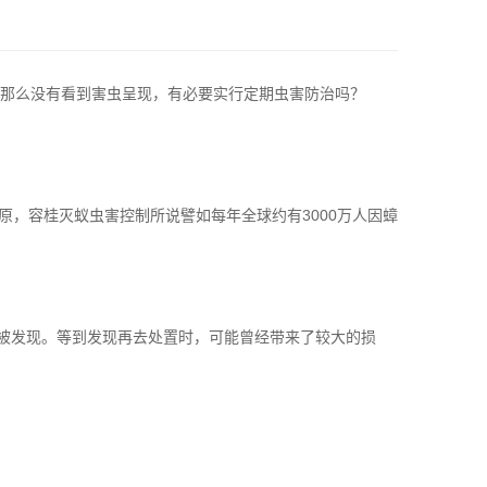
那么没有看到害虫呈现，有必要实行定期虫害防治吗？
原
，容桂灭蚁虫害控制所说譬如每年全球约有3000万人因蟑
被发现。等到发现再去处置时，可能曾经带来了较大的损