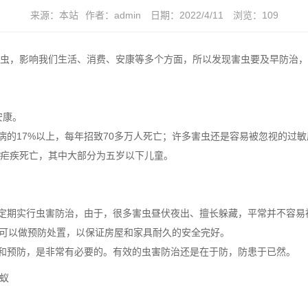
来源：
本站
作者：
admin
日期：
2022/4/11
浏览：
109
虫，影响我们生活、消费、安康等多个方面，所以发现害虫要及早防治，
安康。
的17%以上，每年招致70多万人死亡；许多害虫还是容易被忽视的
过敏
患疟疾死亡，其中大部分为五岁以下儿童。
定期实行虫害防治，由于，很多害虫昼伏夜出、擅长躲藏，平常并不容易
可以做预防处置，以保证房屋和家具耐久的安全完好。
和预防，是非常有必要的。有效的虫害防治还是在于防，防患于已然。
蚁