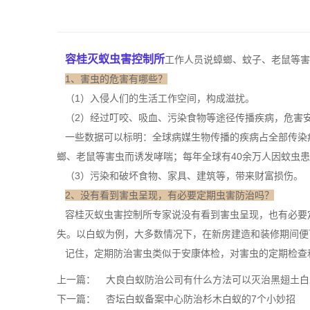
容桂灭蚁虫害控制所
工作人员说蟑螂、蚊子、老鼠等害
1、害虫的危害有哪些？
（1）入侵人们的生活工作空间，构成滋扰。
（2）经过叮咬、吸血、污染食物等途径传播疾病，危害
一些数据可以标明：全球病媒生物传播的疾病占全部传染病
螂、老鼠等害虫而诱发哮喘；每年全球有40余万人因蚊虫
（3）污染和破坏食物、家具、建筑等，带来财富损伤。
2、没有看到害虫呈现，有必要定期虫害防治吗？
容桂灭蚁虫害控制所专家说没有看到害虫呈现，也有必要
失。以
白蚁为例
，大多数情况下，在新房建造和装修期间便
记住，定期
防治害虫
类似于安康体检，对害虫的定期检查
上一篇：
大良白蚁防治公司有什么方法可以灭治黑翅土白
下一篇：
杏坛白蚁备案中心防治杉木白蚁的7个小妙招