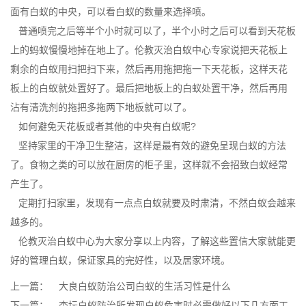
面有白蚁的中央，可以看
白蚁的数量
来选择喷。
普通喷完之后等半个小时就可以了，半个小时之后可以看到天花板
上的
蚂蚁
慢慢地掉在地上了。伦教灭治白蚁中心专家说把天花板上
剩余的白蚁用扫把扫下来，然后再用拖把拖一下天花板，这样天花
板上的白蚁就处置好了。最后把地板上的白蚁处置干净，然后再用
沾有清洗剂的拖把多拖两下地板就可以了。
如何避免天花板或者其他的中央有白蚁呢?
坚持家里的干净卫生整洁，这样是最有效的避免呈现白蚁的方法
了。食物之类的可以放在
厨房的柜子
里，这样就不会招致白蚁经常
产生了。
定期打扫家里，发现有一点点白蚁就要及时肃清，不然白蚁会越来
越多的。
伦教灭治白蚁中心
为大家分享以上内容，了解这些置信大家就能更
好的管理白蚁，保证家具的完好性，以及居家环境。
上一篇：
大良白蚁防治公司白蚁的生活习性是什么
下一篇：
杏坛白蚁防治所发现白蚁危害时必需做好以下几方面工